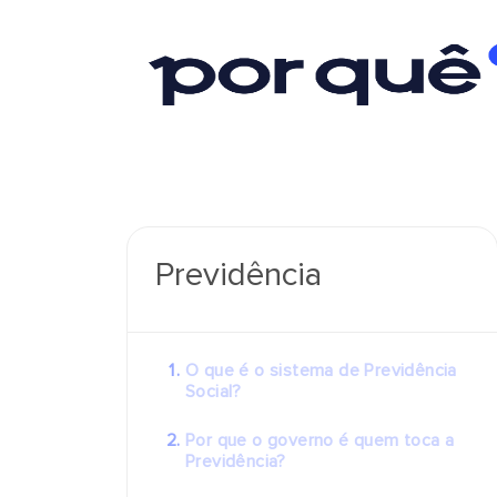
Previdência
O que é o sistema de Previdência
Social?
Por que o governo é quem toca a
Previdência?