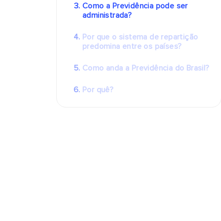
Como a Previdência pode ser
administrada?
Por que o sistema de repartição
predomina entre os países?
Como anda a Previdência do Brasil?
Por quê?