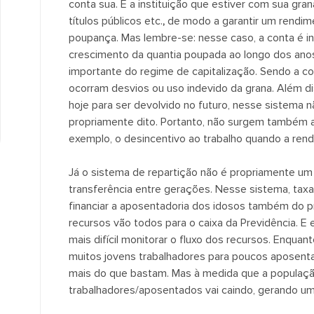
conta sua. E a instituição que estiver com sua gran
títulos públicos etc.
,
de modo a garantir um rendime
poupança. Mas lembre-se: nesse caso, a conta é in
crescimento da quantia poupada ao longo dos anos. 
importante do regime de capitalização. Sendo a cont
ocorram desvios ou uso indevido da grana. Além di
hoje para ser devolvido no futuro, nesse sistema 
propriamente dito. Portanto, não surgem também a
exemplo, o desincentivo ao trabalho quando a renda
Já o sistema de repartição não é propriamente um
transferência entre gerações. Nesse sistema, taxa
financiar a aposentadoria dos idosos também do pr
recursos vão todos para o caixa da Previdência. E e
mais difícil monitorar o fluxo dos recursos. Enquan
muitos jovens trabalhadores para poucos aposenta
mais do que bastam. Mas à medida que a populaçã
trabalhadores/aposentados vai caindo, gerando um