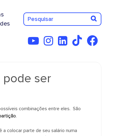
as
des
 pode ser
 possíveis combinações entre eles. São
partição
.
ê a colocar parte de seu salário numa