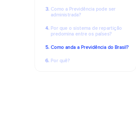
Como a Previdência pode ser
administrada?
Por que o sistema de repartição
predomina entre os países?
Como anda a Previdência do Brasil?
Por quê?