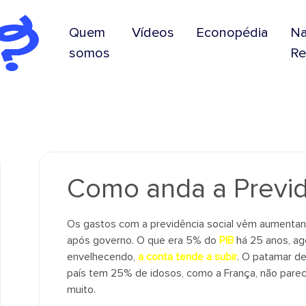
Quem
Vídeos
Econopédia
N
somos
Re
Como anda a Previdê
Os gastos com a previdência social vêm aumentan
após governo. O que era 5% do
PIB
há 25 anos, ag
envelhecendo,
a conta tende a subir
. O patamar d
país tem 25% de idosos, como a França, não parec
muito.