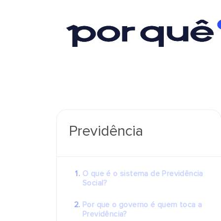
Previdência
O que é o sistema de Previdência
Social?
Por que o governo é quem toca a
Previdência?