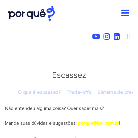
Escassez
O que é escassez?
Trade-offs
Sistema de preço
Não entendeu alguma coisa? Quer saber mais?
Mande suas dúvidas e sugestões:
porque@bei.com.br
!