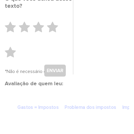
texto?
ENVIAR
*Não é necessário cadastro.
Avaliação de quem leu:
Gastos = Impostos
Problema dos impostos
Impo