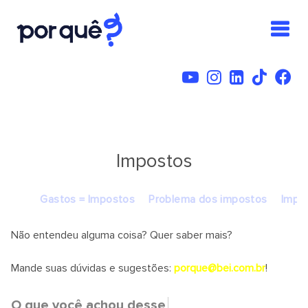
Impostos
Gastos = Impostos
Problema dos impostos
Impo
Não entendeu alguma coisa? Quer saber mais?
Mande suas dúvidas e sugestões:
porque@bei.com.br
!
O que você achou desse