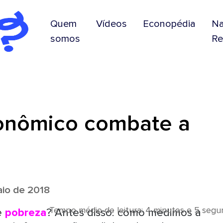
Quem
Vídeos
Econopédia
N
somos
Re
onômico combate a
io de 2018
Tempo médio de leitura: 4 minutos e 5 seg
e
pobreza
? Antes disso: como medimos a