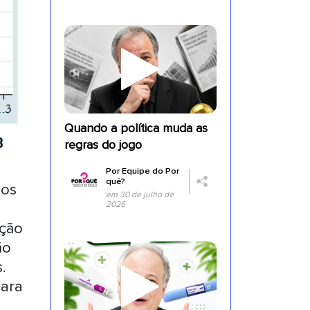
Quando a política muda as
regras do jogo
Por
Equipe do Por
quê?
nos
em 30 de julho de
2026
ação
ão
.
para