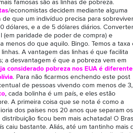
mais famosas são as linhas de pobreza.
tas
/economistas decidem mediante alguma
 de que um indivíduo precisa para sobreviver
20 dólares, e a de 5 dólares diários. Converte
al (em paridade de poder de compra) e
ha menos do que aquilo. Bingo. Temos a taxa
inhas. A vantagem das linhas é que facilita
es; a desvantagem é que a pobreza vem em
eja considerado pobreza nos EUA é diferente
lívia
. Para não ficarmos enchendo este post
centual de pessoas vivendo com menos de 3
co
, cada bolinha é um país, e eles estão
e. A primeira coisa que se nota é como a
ioria dos países nos 20 anos que separam os
 distribuição ficou bem mais achatada! O Bras
s caiu bastante. Aliás, até um tantinho mais 