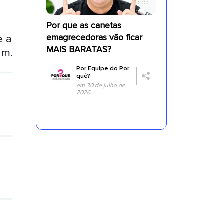
Por que as canetas
e a
emagrecedoras vão ficar
MAIS BARATAS?
am.
Por
Equipe do Por
quê?
em 30 de julho de
2026