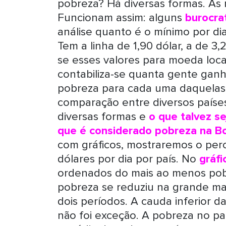
pobreza? Há diversas formas. As 
Funcionam assim: alguns
burocra
análise quanto é o mínimo por dia
Tem a linha de 1,90 dólar, a de 3,
se esses valores para moeda loc
contabiliza-se quanta gente gan
pobreza para cada uma daquelas l
comparação entre diversos país
diversas formas e
o que talvez s
que é considerado pobreza na Bo
com gráficos, mostraremos o per
dólares por dia por país. No
gráfi
ordenados do mais ao menos pobr
pobreza se reduziu na grande ma
dois períodos. A cauda inferior da
não foi exceção. A pobreza no paí