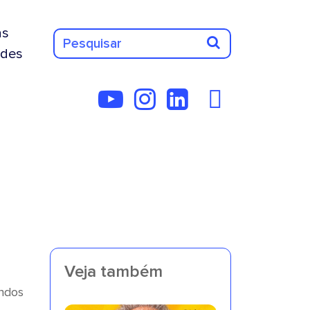
as
des
Veja também
undos