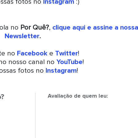
ossas fotos no
Instagram
:)
rola no
Por Quê?
,
clique aqui e assine a noss
Newsletter
.
nte no
Facebook
e
Twitter
!
 no nosso canal no
YouTube
!
ossas fotos no
Instagram
!
o?
Avaliação de quem leu: