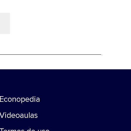
Econopedia
Videoaulas