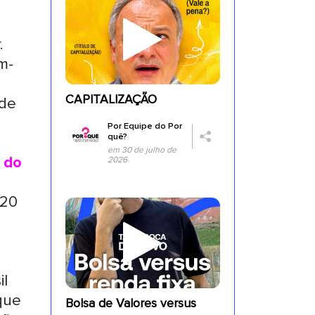
.
m-
CAPITALIZAÇÃO
 de
Por
Equipe do Por
quê?
em 30 de julho de
 do
2026
,20
il
que
Bolsa de Valores versus