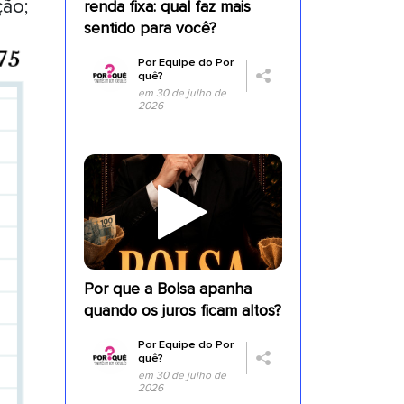
ção;
renda fixa: qual faz mais
sentido para você?
Por
Equipe do Por
quê?
em 30 de julho de
2026
Por que a Bolsa apanha
quando os juros ficam altos?
Por
Equipe do Por
quê?
em 30 de julho de
2026