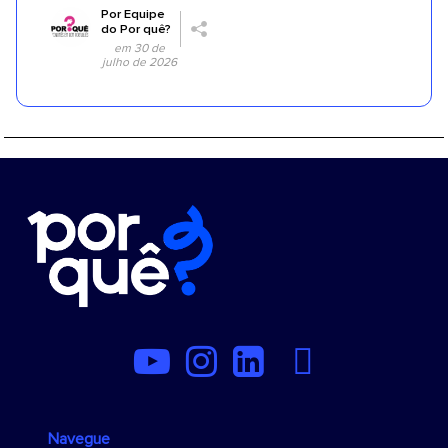
Por
Equipe
do Por quê?
em 30 de
julho de 2026
Navegue