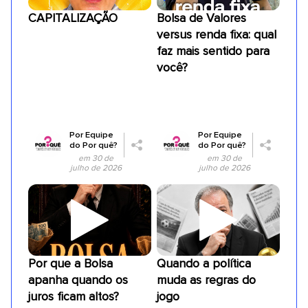
CAPITALIZAÇÃO
Bolsa de Valores
versus renda fixa: qual
faz mais sentido para
você?
Por
Equipe
Por
Equipe
do Por quê?
do Por quê?
em 30 de
em 30 de
julho de 2026
julho de 2026
Por que a Bolsa
Quando a política
apanha quando os
muda as regras do
juros ficam altos?
jogo