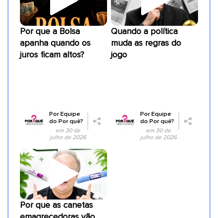
Por que a Bolsa
Quando a política
apanha quando os
muda as regras do
juros ficam altos?
jogo
Por
Equipe
Por
Equipe
do Por quê?
do Por quê?
em 30 de
em 30 de
julho de 2026
julho de 2026
Por que as canetas
emagrecedoras vão