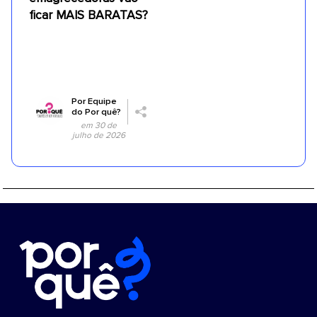
ficar MAIS BARATAS?
Por
Equipe
do Por quê?
em 30 de
julho de 2026