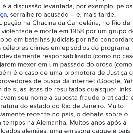
é a discussão levantada, por exemplo, pelos
nça
, serralheiro acusado – e, mais tarde,
icipação na Chacina da Candelária, no Rio de
, violentada e morta em 1958 por um grupo d
obo em batalhas judiciais por não concorda
os célebres crimes em episódios do programa
r indevidamente responsabilizado (como no cas
esejarem mexer em um passado doloroso (como
ambém é o caso de uma promotora de Justiça 
s provedores de busca da internet (Google, Ya
 de suas listas de resultados quaisquer links
ionavam seu nome a suposta fraude praticada
ratura do estado do Rio de Janeiro. Muito
ivamente recente no país, o debate sobre o
há tempos na Alemanha. Muitos anos após a
ldados alemães, uma emissora daquele país