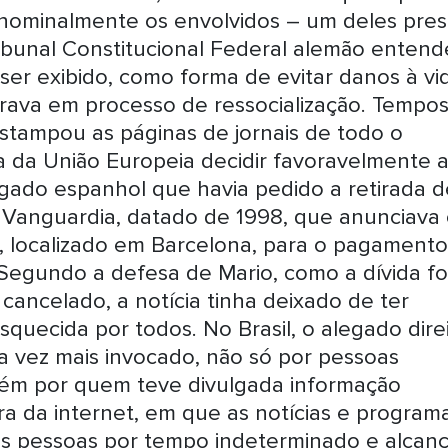
do nominalmente os envolvidos – um deles pres
 Tribunal Constitucional Federal alemão enten
er exibido, como forma de evitar danos à vi
ava em processo de ressocialização. Tempo
estampou as páginas de jornais de todo o
a da União Europeia decidir favoravelmente 
gado espanhol que havia pedido a retirada d
 Vanguardia, datado de 1998, que anunciava
to, localizado em Barcelona, para o pagament
 Segundo a defesa de Mario, como a dívida fo
 cancelado, a notícia tinha deixado de ter
squecida por todos. No Brasil, o alegado dire
 vez mais invocado, não só por pessoas
bém por quem teve divulgada informação
a da internet, em que as notícias e program
das pessoas por tempo indeterminado e alcan