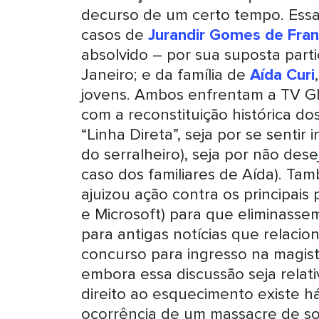
decurso de um certo tempo. Essa 
casos de
Jurandir Gomes de Fra
absolvido – por sua suposta part
Janeiro; e da família de
Aída Curi
jovens. Ambos enfrentam a TV Gl
com a reconstituição histórica d
“Linha Direta”, seja por se senti
do serralheiro), seja por não d
caso dos familiares de Aída). T
ajuizou ação contra os principai
e Microsoft) para que eliminassem
para antigas notícias que relac
concurso para ingresso na magist
embora essa discussão seja relat
direito ao esquecimento existe 
ocorrência de um massacre de so