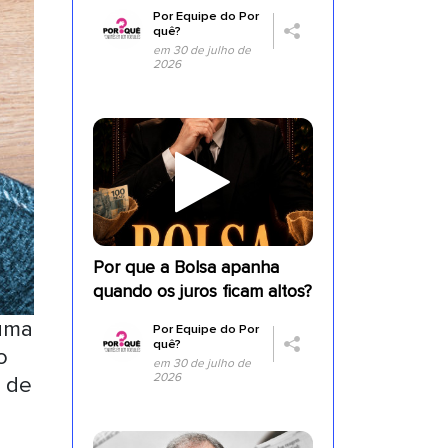
Por
Equipe do Por
quê?
em 30 de julho de
2026
Por que a Bolsa apanha
quando os juros ficam altos?
 uma
Por
Equipe do Por
quê?
o
em 30 de julho de
2026
o de