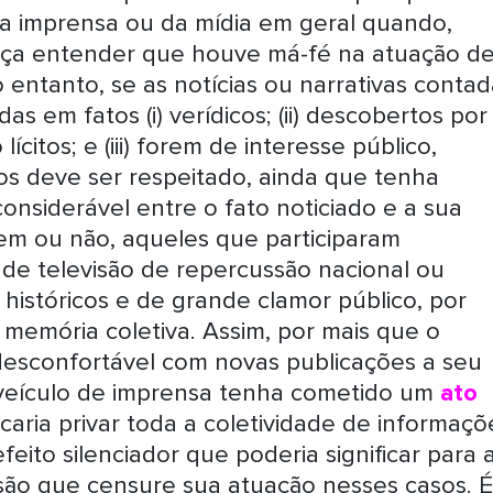
da imprensa ou da mídia em geral quando,
stiça entender que houve má-fé na atuação d
 entanto, se as notícias ou narrativas contad
s em fatos (i) verídicos; (ii) descobertos por
citos; e (iii) forem de interesse público,
ãos deve ser respeitado, ainda que tenha
nsiderável entre o fato noticiado e a sua
em ou não, aqueles que participaram
e televisão de repercussão nacional ou
históricos e de grande clamor público, por
 memória coletiva. Assim, por mais que o
desconfortável com novas publicações a seu
 o veículo de imprensa tenha cometido um
ato
ficaria privar toda a coletividade de informaçõ
efeito silenciador que poderia significar para 
são que censure sua atuação nesses casos. É