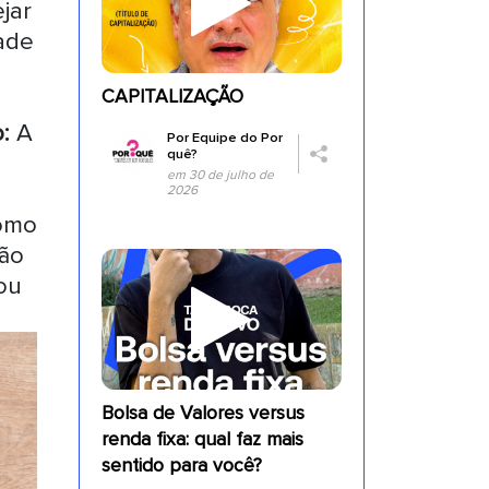
ejar
dade
CAPITALIZAÇÃO
o:
A
Por
Equipe do Por
quê?
em 30 de julho de
2026
como
Não
ou
Bolsa de Valores versus
renda fixa: qual faz mais
sentido para você?