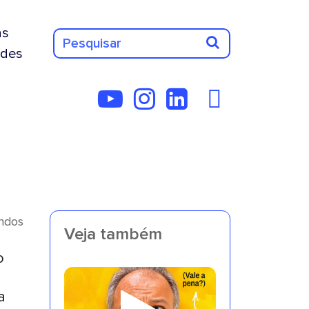
as
des
undos
Veja também
o
a