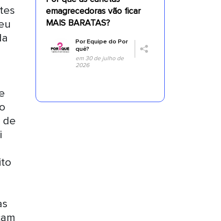
tes
emagrecedoras vão ficar
deu
MAIS BARATAS?
da
Por
Equipe do Por
quê?
s
em 30 de julho de
2026
a
e
 o
o de
i
ito
as
çam