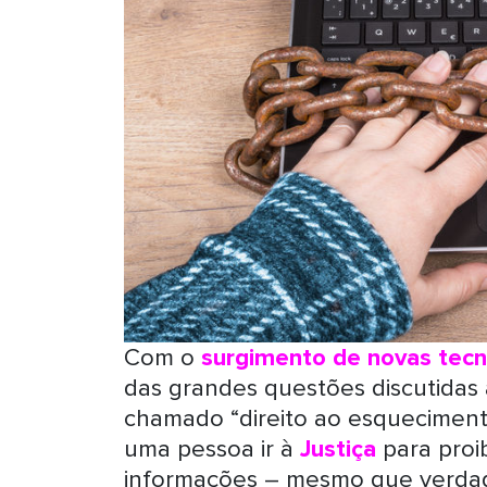
Com o
surgimento de novas tecn
das grandes questões discutidas 
chamado “direito ao esquecimento
uma pessoa ir à
Justiça
para proi
informações – mesmo que verdadei