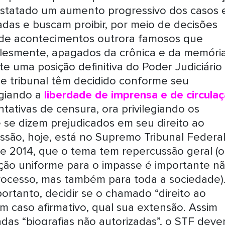
nstatado um aumento progressivo dos casos
as e buscam proibir, por meio de decisões
as de acontecimentos outrora famosos que
plesmente, apagados da crônica e da memóri
te uma posição definitiva do Poder Judiciário
z e tribunal têm decidido conforme seu
igiando a
liberdade de imprensa e de circula
tativas de censura, ora privilegiando os
 se dizem prejudicados em seu direito ao
ssão, hoje, está no Supremo Tribunal Federal
 2014, que o tema tem repercussão geral (
ução uniforme para o impasse é importante n
rocesso, mas também para toda a sociedade)
rtanto, decidir se o chamado “direito ao
m caso afirmativo, qual sua extensão. Assim
as “biografias não autorizadas”, o STF deve