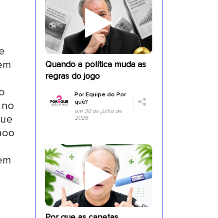
e
rem
Quando a política muda as
regras do jogo
o
Por
Equipe do Por
quê?
 no
em 30 de julho de
que
2026
hoo
 em
Por que as canetas