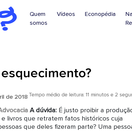
Quem
Vídeos
Econopédia
N
somos
Re
o esquecimento?
Tempo médio de leitura: 11 minutos e 2 seg
il de 2018
 Advocacia
A dúvida:
É justo proibir a produçã
e livros que retratem fatos históricos cuja
pessoas que deles fizeram parte? Uma pesso