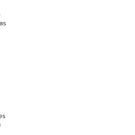
e
as
es
a