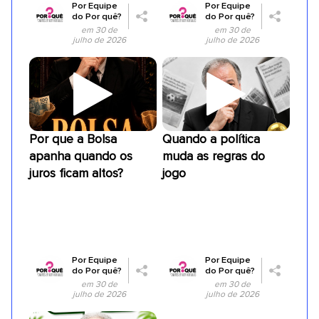
Por
Equipe
Por
Equipe
do Por quê?
do Por quê?
em 30 de
em 30 de
julho de 2026
julho de 2026
Por que a Bolsa
Quando a política
apanha quando os
muda as regras do
juros ficam altos?
jogo
Por
Equipe
Por
Equipe
do Por quê?
do Por quê?
em 30 de
em 30 de
julho de 2026
julho de 2026