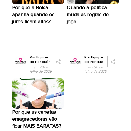
Por que a Bolsa
Quando a política
apanha quando os
muda as regras do
juros ficam altos?
jogo
Por
Equipe
Por
Equipe
do Por quê?
do Por quê?
em 30 de
em 30 de
julho de 2026
julho de 2026
Por que as canetas
emagrecedoras vão
ficar MAIS BARATAS?