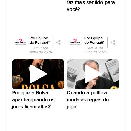
faz mais sentido para
você?
Por
Equipe
Por
Equipe
do Por quê?
do Por quê?
em 30 de
em 30 de
julho de 2026
julho de 2026
Por que a Bolsa
Quando a política
apanha quando os
muda as regras do
juros ficam altos?
jogo