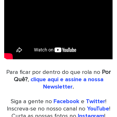
Para ficar por dentro do que rola no
Por
Quê?
,
clique aqui e assine a nossa
Newsletter
.
Siga a gente no
Facebook
e
Twitter
!
Inscreva-se no nosso canal no
YouTube
!
Curta as nossas fotos no
Instagram
!