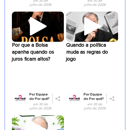
em 30 de
em 30 de
julho de 2026
julho de 2026
Por que a Bolsa
Quando a política
apanha quando os
muda as regras do
juros ficam altos?
jogo
Por
Equipe
Por
Equipe
do Por quê?
do Por quê?
em 30 de
em 30 de
julho de 2026
julho de 2026