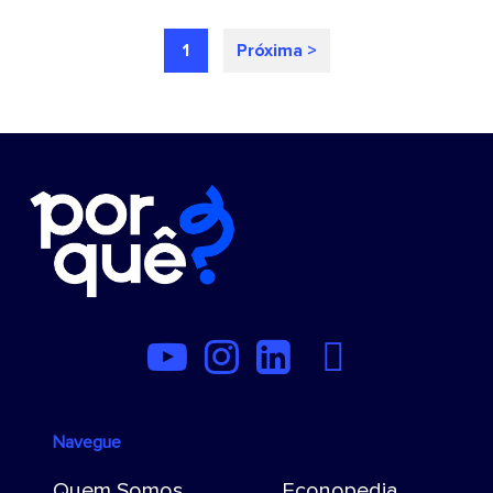
1
Próxima >
Navegue
Quem Somos
Econopedia