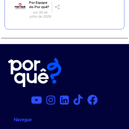
Por
Equipe
do Por quê?
em 30 de
julho de 2026
Navegue