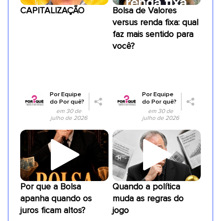
CAPITALIZAÇÃO
Bolsa de Valores
versus renda fixa: qual
faz mais sentido para
você?
Por
Equipe
Por
Equipe
do Por quê?
do Por quê?
em 30 de
em 30 de
julho de 2026
julho de 2026
Por que a Bolsa
Quando a política
apanha quando os
muda as regras do
juros ficam altos?
jogo