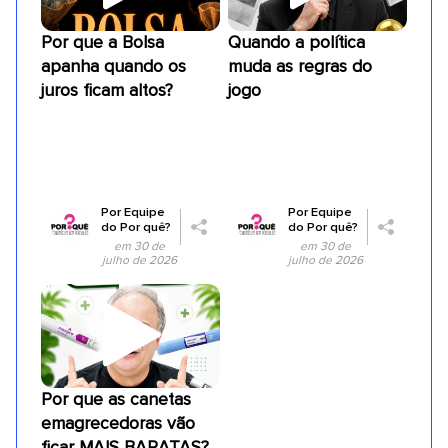
Por que a Bolsa
Quando a política
apanha quando os
muda as regras do
juros ficam altos?
jogo
Por
Equipe
Por
Equipe
do Por quê?
do Por quê?
em 30 de
em 30 de
julho de 2026
julho de 2026
Por que as canetas
emagrecedoras vão
ficar MAIS BARATAS?