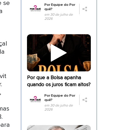
e se
Por
Equipe do Por
quê?
a
em 30 de julho de
2026
çal
da
vit
Por que a Bolsa apanha
.
quando os juros ficam altos?
,
Por
Equipe do Por
quê?
em 30 de julho de
 mas
2026
B.
para