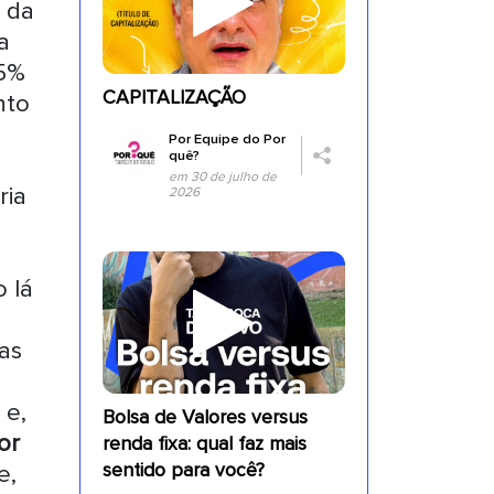
 da
a
,5%
CAPITALIZAÇÃO
nto
Por
Equipe do Por
quê?
em 30 de julho de
ria
2026
 lá
as
 e,
Bolsa de Valores versus
or
renda fixa: qual faz mais
sentido para você?
e,