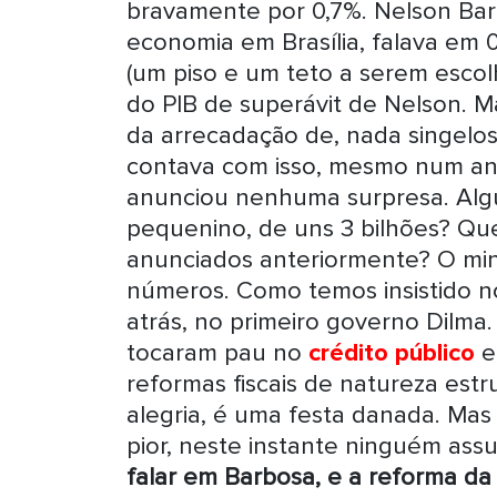
bravamente por 0,7%. Nelson Bar
economia em Brasília, falava em 
(um piso e um teto a serem escolh
do PIB de superávit de Nelson. 
da arrecadação de, nada singelos,
contava com isso, mesmo num a
anunciou nenhuma surpresa. Algu
pequenino, de uns 3 bilhões? Que
anunciados anteriormente? O min
números. Como temos insistido 
atrás, no primeiro governo Dilma
tocaram pau no
crédito público
e
reformas fiscais de natureza estru
alegria, é uma festa danada. Mas
pior, neste instante ninguém as
falar em Barbosa, e a reforma da