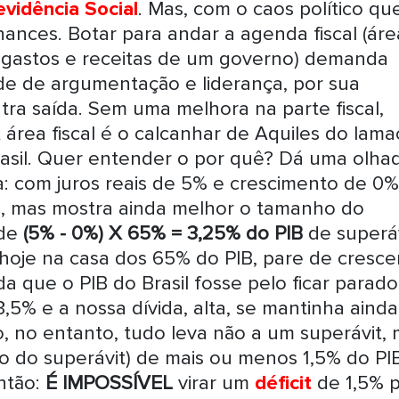
evidência Social
. Mas, com o caos político qu
hances. Botar para andar a agenda fiscal (áre
e gastos e receitas de um governo) demanda
e de argumentação e liderança, por sua
tra saída. Sem uma melhora na parte fiscal,
área fiscal é o calcanhar de Aquiles do lama
sil. Quer entender o por quê? Dá uma olha
a: com juros reais de 5% e crescimento de 0%
sta, mas mostra ainda melhor o tamanho do
 de
(5% - 0%) X 65% = 3,25% do PIB
de superá
 hoje na casa dos 65% do PIB, pare de crescer
 que o PIB do Brasil fosse pelo ficar parado
3,5% e a nossa dívida, alta, se mantinha ainda
, no entanto, tudo leva não a um superávit,
rio do superávit) de mais ou menos 1,5% do PI
então:
É IMPOSSÍVEL
virar um
déficit
de 1,5% 