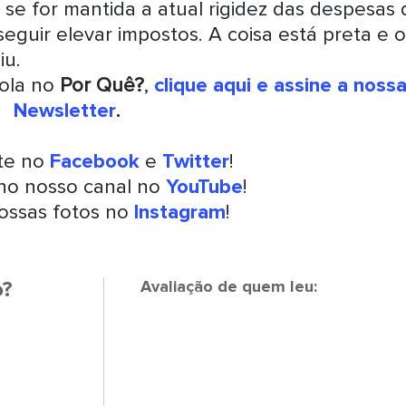
se for mantida a atual rigidez das despesas 
eguir elevar impostos. A coisa está preta e o
iu.
rola no
Por Quê?
,
clique aqui e assine a noss
Newsletter
.
nte no
Facebook
e
Twitter
!
 no nosso canal no
YouTube
!
ossas fotos no
Instagram
!
o?
Avaliação de quem leu: