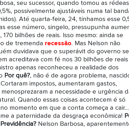
bosa, seu sucessor, quando tomou as rédeas
0,5%, possivelmente ajustáveis numa tal band
idos). Até quarta-feira, 24, tínhamos esse 0
Mas esse número, singelo, pressupunha aume
 170 bilhões de reais. Isso mesmo: ainda se
no de tremenda
recessão
. Mas Nelson não
ém duvidava que o superávit do governo se
m acreditava com fé nos 30 bilhões de reais
istro apenas reconheceu a realidade dos
no
Por quê?
, não é de agora problema, nascido
. Cortaram impostos, aumentaram gastos,
 menosprezaram a
necessidade e urgência d
tural.
Quando essas coisas acontecem é só
 no momento em que a conta começa a cair...
sume a paternidade da desgraça econômica!
P
 Previdência?
Nelson Barbosa, aparentement