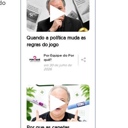
do
a
Quando a política muda as
regras do jogo
Por
Equipe do Por
quê?
em 30 de julho de
2026
Por que as canetas