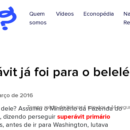
Quem
Vídeos
Econopédia
N
somos
Re
it já foi para o belel
rço de 2016
Tempo médio de leitura: 4 minutos e 14 seg
 dele? Assumiu o Ministério da Fazenda do
 dizendo perseguir
superávit primário
as, antes de ir para Washington, lutava