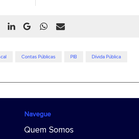
scal
Contas Públicas
PIB
Dívida Pública
Navegue
Quem Somos