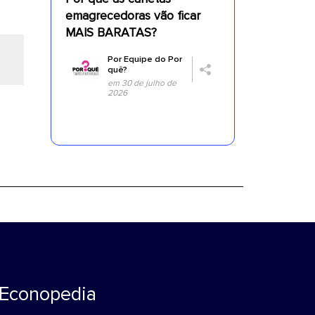
emagrecedoras vão ficar
MAIS BARATAS?
Por
Equipe do Por
quê?
em 30 de julho de
2026
Econopedia