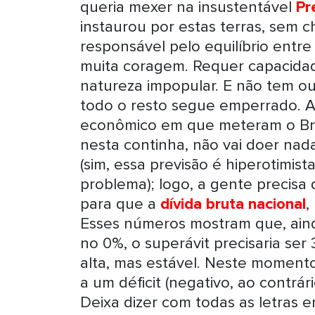
queria mexer na insustentável
Pr
instaurou por estas terras, sem c
responsável pelo equilíbrio entr
muita coragem. Requer capacidad
natureza impopular. E não tem ou
todo o resto segue emperrado. A 
econômico em que meteram o Bra
nesta continha, não vai doer nad
(sim, essa previsão é hiperotimi
problema); logo, a gente precisa
para
que a
dívida bruta nacional
,
Esses números mostram que, ainda
no 0%, o superávit precisaria ser 
alta, mas estável. Neste momento
a um déficit (negativo, ao contrá
Deixa dizer com todas as letras 