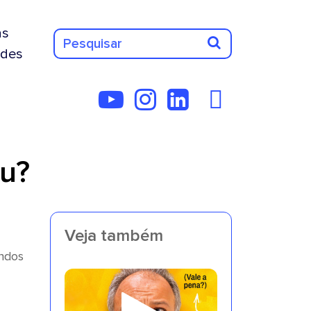
as
des
éu?
Veja também
undos