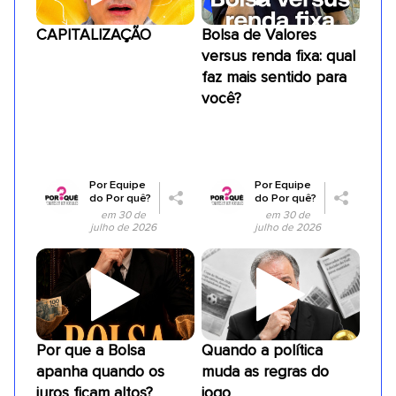
CAPITALIZAÇÃO
Bolsa de Valores
versus renda fixa: qual
faz mais sentido para
você?
Por
Equipe
Por
Equipe
do Por quê?
do Por quê?
em 30 de
em 30 de
julho de 2026
julho de 2026
Por que a Bolsa
Quando a política
apanha quando os
muda as regras do
juros ficam altos?
jogo