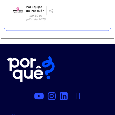
Por
Equipe
do Por quê?
em 30 de
julho de 2026