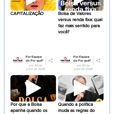
CAPITALIZAÇÃO
Bolsa de Valores
versus renda fixa: qual
faz mais sentido para
você?
Por
Equipe
Por
Equipe
do Por quê?
do Por quê?
em 30 de
em 30 de
julho de 2026
julho de 2026
Por que a Bolsa
Quando a política
apanha quando os
muda as regras do