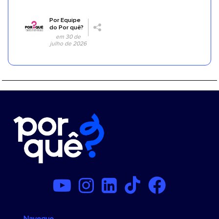
Por
Equipe
do Por quê?
em 30 de
julho de 2026
Navegue