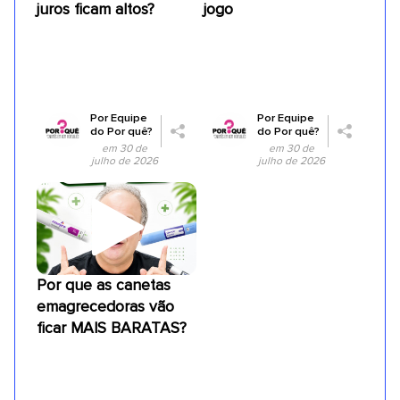
juros ficam altos?
jogo
Por
Equipe
Por
Equipe
do Por quê?
do Por quê?
em 30 de
em 30 de
julho de 2026
julho de 2026
Por que as canetas
emagrecedoras vão
ficar MAIS BARATAS?