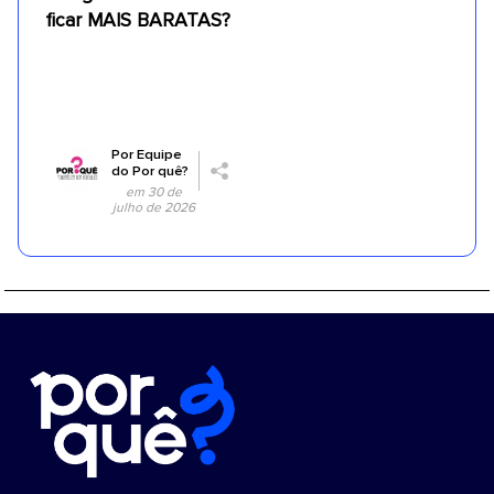
ficar MAIS BARATAS?
Por
Equipe
do Por quê?
em 30 de
julho de 2026