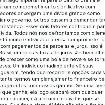
sim algo importante para o país. O drama é
há um comprometimento significativo com
redores enxergam uma dívida grande como
ciar o governo, outros passam a demandar ta
restando. Esses dois fatores contribuem pa
dívida. Todos nós nos defrontamos com dilem
está muito endividado precisa comprometer 
com pagamentos de parcelas e juros. Isso é
rasil, em que as taxas de juros são bem altas
e crescer como uma bola de neve e se torn
eses. Um indivíduo inadimplente vê suas
inguarem, tendo que recorrer a opções cada 
ortante termos um planejamento financeiro b
s coerentes com nossos ganhos. Se uma pes
 que ganha, ela logo acabará com qualquer
ha e começará a acumular dívidas que se