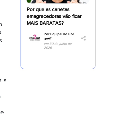
Por que as canetas
emagrecedoras vão ficar
MAIS BARATAS?
o.
o
Por
Equipe do Por
quê?
s
em 30 de julho de
2026
a a
m
ue