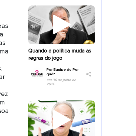
xas
ra
as
uma
Quando a política muda as
regras do jogo
.
Por
Equipe do Por
quê?
ar
em 30 de julho de
2026
vez
em
soa