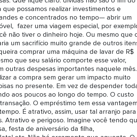
as. Que fique claro: dívidas não são o fim do
 que possamos realizar investimentos e
 grandes e concentrados no tempo— abrir um
óvel, fazer uma viagem especial, por exempl
ocê não tiver o dinheiro hoje. Ou mesmo que 
ria um sacrifício muito grande de outros iten
ueira comprar uma máquina de lavar de R$
smo que seu salário comporte esse valor,
em outras despesas importantes naquele mês.
lizar a compra sem gerar um impacto muito
isas no presente. Em vez de despender tod
ndo aos poucos ao longo do tempo. O custo
sa transação. O empréstimo tem essa vantage
empo. É atrativo, assim, usar tal arranjo para
s. Atrativo e perigoso. Imagine você tendo q
, festa de aniversário da filha,