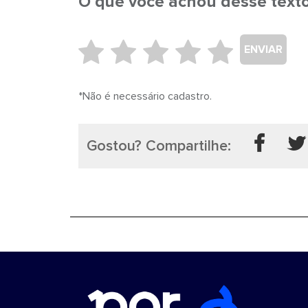
O que você achou desse text
ENVIAR
*Não é necessário cadastro.
Gostou? Compartilhe: