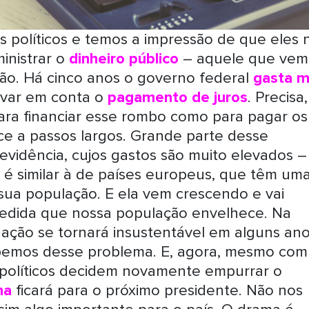
 políticos e temos a impressão de que eles 
inistrar o
dinheiro público
– aquele que vem
ão. Há cinco anos o governo federal
gasta m
var em conta o
pagamento de juros
. Precisa,
ara financiar esse rombo como para pagar os
sce a passos largos. Grande parte desse
vidência, cujos gastos são muito elevados –
 é similar à de países europeus, que têm um
sua população. E ela vem crescendo e vai
 medida que nossa população envelhece. Na
uação se tornará insustentável em alguns ano
emos desse problema. E, agora, mesmo com
 políticos decidem novamente empurrar o
ma
ficará para o próximo presidente. Não nos