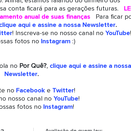
. Afinal, estamos falando do dinheiro dos
sa conta ficará para as gerações futuras.
LE
jamento anual de suas finanças
Para ficar p
clique aqui e assine a nossa Newsletter
.
tter
! Inscreva-se no nosso canal no
YouTube
ossas fotos no
Instagram
:)
rola no
Por Quê?
,
clique aqui e assine a noss
Newsletter
.
nte no
Facebook
e
Twitter
!
 no nosso canal no
YouTube
!
ossas fotos no
Instagram
!
Avaliação de quem leu: