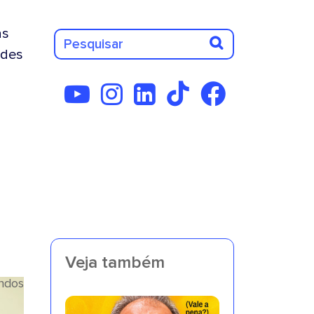
as
des
Veja também
undos