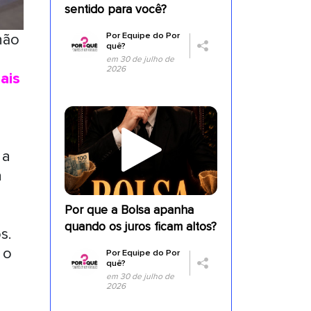
sentido para você?
Por
Equipe do Por
não
quê?
em 30 de julho de
2026
ais
 a
a
Por que a Bolsa apanha
quando os juros ficam altos?
s.
 o
Por
Equipe do Por
quê?
em 30 de julho de
2026