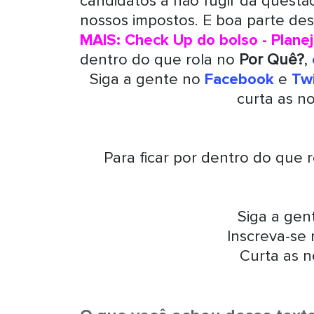
candidatos a não fugir da questão
nossos impostos. E boa parte des
MAIS: Check Up do bolso - Plane
dentro do que rola no
Por Quê?
,
Siga a gente no
Facebook
e
Twi
curta as n
Para ficar por dentro do que 
Siga a ge
Inscreva-se
Curta as n