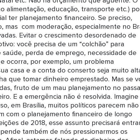
Natal etc. Não há orçamento que aguente. O
o alimentação, educação, transporte etc.) p
ial ter planejamento financeiro. Se preciso,
, mas com moderação, especialmente no Bra
vadas. Evitar o crescimento desordenado de
otivo: você precisa de um “colchão” para
 saúde, perda de emprego, necessidade de
e ocorra, por exemplo, um problema
a casa e a conta do conserto seja muito alt
ha que tomar dinheiro emprestado. Mas se v
vidas, fruto de um mau planejamento no pass
iro. E a emergência não é resolvida. Imagine
o, em Brasília, muitos políticos parecem não
m com o planejamento financeiro de longo
eições de 2018, esse assunto precisará entra
Depende também de nós pressionarmos os