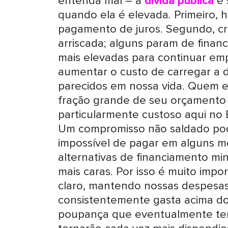
entenda mal – a
dívida pública
é 
quando ela é elevada. Primeiro, 
pagamento de juros. Segundo, c
arriscada; alguns param de finan
mais elevadas para continuar emp
aumentar o custo de carregar a 
parecidos em nossa vida. Quem 
fração grande de seu orçamento 
particularmente custoso aqui no B
Um compromisso não saldado pod
impossível de pagar em alguns m
alternativas de financiamento m
mais caras. Por isso é muito imp
claro, mantendo nossas despesa
consistentemente gasta acima do
poupança que eventualmente ten