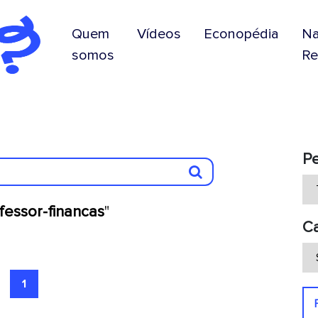
Quem
Vídeos
Econopédia
N
somos
Re
P
fessor-financas
"
Ca
1