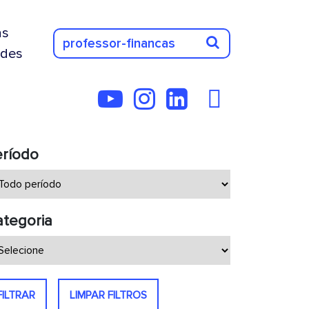
as
des
eríodo
tegoria
FILTRAR
LIMPAR FILTROS