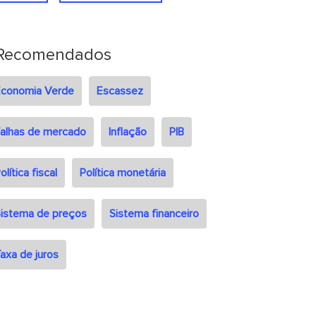
Recomendados
Economia Verde
Escassez
alhas de mercado
Inflação
PIB
olítica fiscal
Política monetária
istema de preços
Sistema financeiro
axa de juros