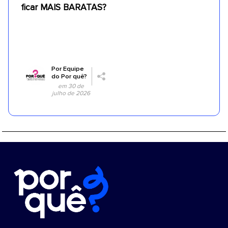
ficar MAIS BARATAS?
Por
Equipe
do Por quê?
em 30 de
julho de 2026