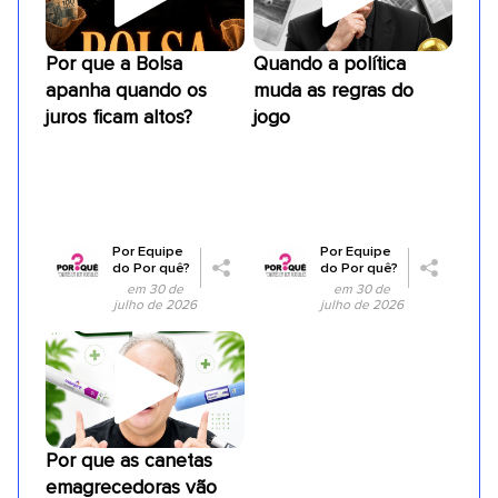
Por que a Bolsa
Quando a política
apanha quando os
muda as regras do
juros ficam altos?
jogo
Por
Equipe
Por
Equipe
do Por quê?
do Por quê?
em 30 de
em 30 de
julho de 2026
julho de 2026
Por que as canetas
emagrecedoras vão