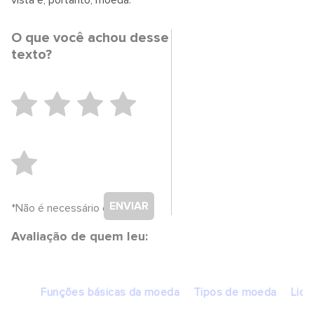
vista e, portanto, moeda.
O que você achou desse
texto?
ENVIAR
*Não é necessário cadastro.
Avaliação de quem leu:
Funções básicas da moeda
Tipos de moeda
Liqu