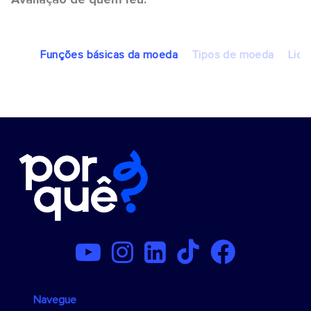
Funções básicas da moeda
Tipos de moeda
Liqu
Navegue