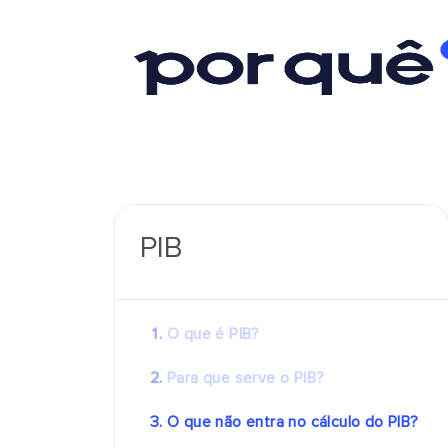
PIB
O que é PIB?
Para que serve o PIB?
O que não entra no cálculo do PIB?