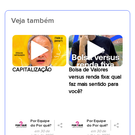
Veja também
CAPITALIZAÇÃO
Bolsa de Valores
versus renda fixa: qual
faz mais sentido para
você?
Por
Equipe
Por
Equipe
do Por quê?
do Por quê?
em 30 de
em 30 de