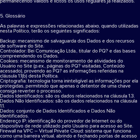
permanecendo válidos e lícitos os usos regulares já realizados.
5. Glossário
As palavras e expressões relacionadas abaixo, quando utilizadas
nesta Político, terão os seguintes significados:
Backup: mecanismo de salvaguarda dos Dados e dos recursos
de software do Site.
Controlador: Bei Comunicação Ltda., titular do PQ? e das bases
compreendendo os Dados.
Cookies: mecanismo de monitoramento de atividades do
Usuário no Site (p.ex., páginas do PQ? visitadas, Conteúdo
acessado), provendo ao PQ? as informações referidas na
cláusula 1.1(b) desta Política.
Criptografia: tecnologia torna ininteligível as informações por ela
protegidas, permitindo que apenas o detentor de uma chave
consiga reverter o processo.
Dados Identificados: são os dados relacionados na cláusula 1.3.
Dados Não Identificados: são os dados relacionados na cláusula
1.1.
Dados: conjunto de Dados Identificados e Dados Não
Identificados.
Endereço IP: identificação do provedor de Internet ou do
dispositivo de rede utilizado pelo Usuário para acesso ao Site.
Firewall na VPC – Virtual Private Cloud: sistema que funciona
como uma barreira virtual, abrindo e fechando portas de acesso