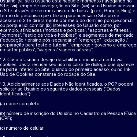
Usuário; (vi) se o Usuário está naquele momento navegando no
Site; (vii) tempo de navegação no Site; (viii) se o Usuário acessou
o Site através de um mecanismo de busca (p.ex., Google, Bing) e
termo de pesquisa que utilizou para acessar o Site ou se
acessou o Site diretamente por meio do domínio porque.com.br
ou porque.uol.com.br; (ix) interesses do Usuário como, por
exemplo, afinidades ("notícias e políticas", "esportes e fitness",
"compras", "estilo de vida e hobbies") e segmentos de mercado
("educação / ensino pós-secundário", "emprego", "educação /
preparação para teste e tutoria", "emprego / governo e emprego
no setor público", "viagens / viagens aéreas").
1.2. Caso o Usuário deseje desabilitar o monitoramento via
cookies, basta recusar seu uso na caixa de diálogo que aparece
na parte inferior do Site, quando do primeiro acesso, ou no link
Uso de Cookies constante do rodapé do Site.
1.3. Adicionalmente aos Dados Não Identificados, o PQ? poderá
solicitar ao Usuário os seguintes dados pessoais (“Dados
Identificados”):
(a) nome completo;
(b) número de inscrição do Usuário no Cadastro da Pessoa Física
(CPF);
(c) número de celular;