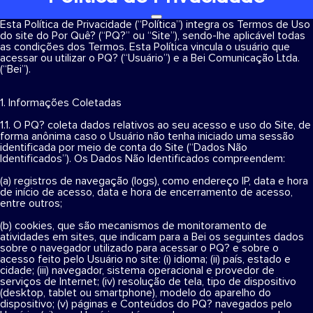
Esta Política de Privacidade (“Política”) integra os Termos de Uso
do site do Por Quê? (“PQ?” ou “Site”), sendo-lhe aplicável todas
as condições dos Termos. Esta Política vincula o usuário que
acessar ou utilizar o PQ? (“Usuário”) e a Bei Comunicação Ltda.
(“Bei”).
1. Informações Coletadas
1.1. O PQ? coleta dados relativos ao seu acesso e uso do Site, de
forma anônima caso o Usuário não tenha iniciado uma sessão
identificada por meio de conta do Site (“Dados Não
Identificados”). Os Dados Não Identificados compreendem:
(a) registros de navegação (logs), como endereço IP, data e hora
de início de acesso, data e hora de encerramento de acesso,
entre outros;
(b) cookies, que são mecanismos de monitoramento de
atividades em sites, que indicam para a Bei os seguintes dados
sobre o navegador utilizado para acessar o PQ? e sobre o
acesso feito pelo Usuário no site: (i) idioma; (ii) país, estado e
cidade; (iii) navegador, sistema operacional e provedor de
serviços de Internet; (iv) resolução de tela, tipo de dispositivo
(desktop, tablet ou smartphone), modelo do aparelho do
dispositivo; (v) páginas e Conteúdos do PQ? navegados pelo