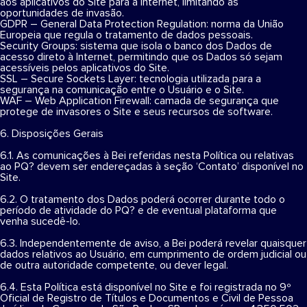
aos aplicativos do Site para a Internet, limitando as
oportunidades de invasão.
GDPR – General Data Protection Regulation: norma da União
Europeia que regula o tratamento de dados pessoais.
Security Groups: sistema que isola o banco dos Dados de
acesso direto à Internet, permitindo que os Dados só sejam
acessíveis pelos aplicativos do Site.
SSL – Secure Sockets Layer: tecnologia utilizada para a
segurança na comunicação entre o Usuário e o Site.
WAF – Web Application Firewall: camada de segurança que
protege de invasores o Site e seus recursos de software.
6. Disposições Gerais
6.1. As comunicações à Bei referidas nesta Política ou relativas
ao PQ? devem ser endereçadas à seção ‘Contato’ disponível no
Site.
6.2. O tratamento dos Dados poderá ocorrer durante todo o
período de atividade do PQ? e de eventual plataforma que
venha sucedê-lo.
6.3. Independentemente de aviso, a Bei poderá revelar quaisquer
dados relativos ao Usuário, em cumprimento de ordem judicial ou
de outra autoridade competente, ou dever legal.
6.4. Esta Política está disponível no Site e foi registrada no 9º
Oficial de Registro de Títulos e Documentos e Civil de Pessoa