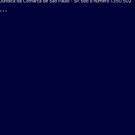
Jurídica da Comarca de São Paulo - SP, sob o número 1.350.502.
• • •