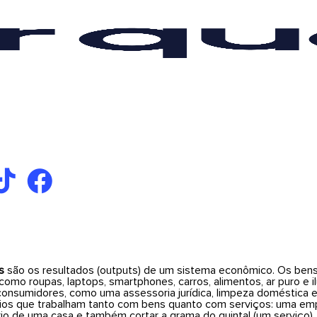
s
são os resultados (outputs) de um sistema econômico. Os bens 
 como roupas, laptops, smartphones, carros, alimentos, ar puro e 
consumidores, como uma assessoria jurídica, limpeza doméstica e 
os que trabalham tanto com bens quanto com serviços: uma emp
rio de uma casa e também cortar a grama do quintal (um serviço).