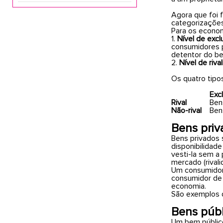
Agora que foi 
categorizaçõe
Para os econom
1.
Nível de excl
consumidores p
detentor do be
2.
Nível de riva
Os quatro tipo
Exc
Rival
Ben
Não-rival
Ben
Bens priv
Bens privados 
disponibilidad
vesti-la sem a
mercado (rivali
Um consumidor 
consumidor de
economia.
São exemplos d
Bens públ
Um bem público