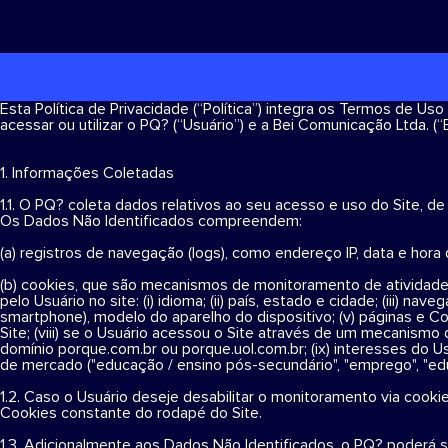
Esta Política de Privacidade (“Política”) integra os Termos de Us
acessar ou utilizar o PQ? (“Usuário”) e a Bei Comunicação Ltda. (“B
1. Informações Coletadas
1.1. O PQ? coleta dados relativos ao seu acesso e uso do Site, d
Os Dados Não Identificados compreendem:
(a) registros de navegação (logs), como endereço IP, data e hora
(b) cookies, que são mecanismos de monitoramento de atividades
pelo Usuário no site: (i) idioma; (ii) país, estado e cidade; (iii) n
smartphone), modelo do aparelho do dispositivo; (v) páginas e 
Site; (viii) se o Usuário acessou o Site através de um mecanismo
domínio porque.com.br ou porque.uol.com.br; (ix) interesses do Usu
de mercado ("educação / ensino pós-secundário", "emprego", "edu
1.2. Caso o Usuário deseje desabilitar o monitoramento via cookie
Cookies constante do rodapé do Site.
1.3. Adicionalmente aos Dados Não Identificados, o PQ? poderá so