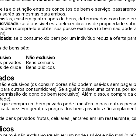
feita a distinção entre os conceitos de bem e serviço, passare
s serão as mesmas para ambos.
istas, existem quatro tipos de bens, determinados com base em d
usividade
: se é possível estabelecer direitos de propriedade sobr
odem comprá-lo e obter sua posse exclusiva (o bem não poderá 
m).
lidade:
se o consumo do bem por um indivíduo reduz a oferta para
s de bens são:
lusivo
Não exclusivo
s privados
Bens comuns
s de clube
Bens públicos
ados
são exclusivos (os consumidores não podem usá-los sem pagar por
e para outros consumidores). Se alguém quiser uma camisa, por 
 permissão do dono do bem (exclusivo). Além disso, a compra da 
dade).
que compra um bem privado pode transferi-lo para outras pess
 cada vez. Em geral, os preços dos bens privados são amplame
e bens privados frutas, celulares, jantares em um restaurante, ca
icos
 puro é não exclusivo (qualquer um pode usá-lo) e não rival (o n