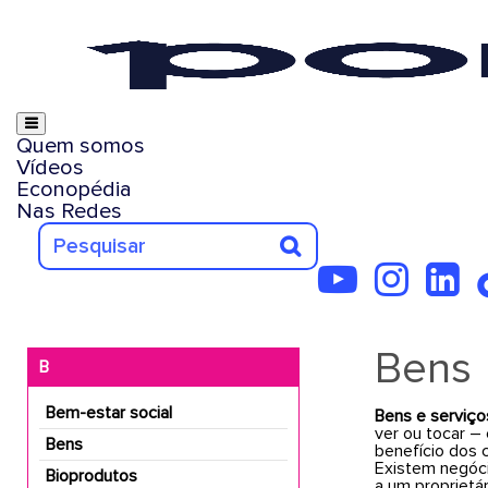
Quem somos
Vídeos
Econopédia
Nas Redes
Bens
B
Bem-estar social
Bens e serviço
ver ou tocar –
Bens
benefício dos 
Existem negóci
Bioprodutos
a um proprietá