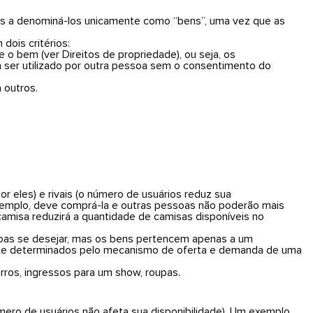
mos a denominá-los unicamente como “bens”, uma vez que as
ois critérios:
e o bem (ver Direitos de propriedade), ou seja, os
ser utilizado por outra pessoa sem o consentimento do
 outros.
 eles) e rivais (o número de usuários reduz sua
exemplo, deve comprá-la e outras pessoas não poderão mais
camisa reduzirá a quantidade de camisas disponíveis no
oas se desejar, mas os bens pertencem apenas a um
nte determinados pelo mecanismo de oferta e demanda de uma
rros, ingressos para um show, roupas.
úmero de usuários não afeta sua disponibilidade). Um exemplo