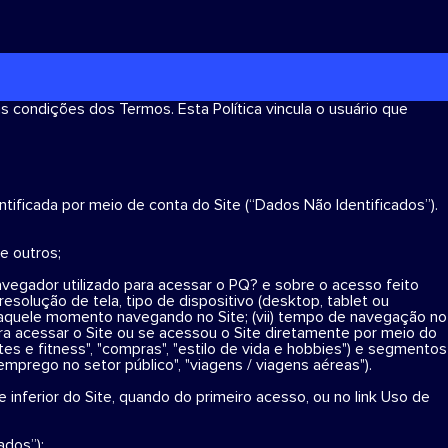
 as condições dos Termos. Esta Política vincula o usuário que
ntificada por meio de conta do Site (“Dados Não Identificados”).
e outros;
vegador utilizado para acessar o PQ? e sobre o acesso feito
) resolução de tela, tipo de dispositivo (desktop, tablet ou
 naquele momento navegando no Site; (vii) tempo de navegação no
para acessar o Site ou se acessou o Site diretamente por meio do
tes e fitness", "compras", "estilo de vida e hobbies") e segmentos
mprego no setor público", "viagens / viagens aéreas").
 inferior do Site, quando do primeiro acesso, ou no link Uso de
ados”):