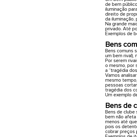
de bem público 
iluminação para
direito de pro
da iluminação,
Na grande maio
privado. Até p
Exemplos de ben
Bens co
Bens comuns sã
um bem rival),
Por serem riva
o mesmo, por s
a “tragédia do
Vamos analisar
mesmo tempo, e
pessoas cortam
tragédia dos c
Um exemplo de
Bens de 
Bens de clube s
bem não afeta 
menos até que 
pois os detent
cobrar preços 
Exemplos de it