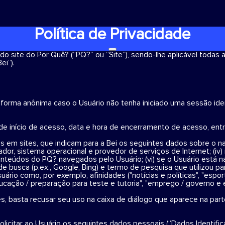
Política de Privacidade
o do site do Por Quê? (“PQ?” ou “Site”), sendo-lhe aplicável todas
ei”).
e forma anônima caso o Usuário não tenha iniciado uma sessão ide
 de início de acesso, data e hora de encerramento de acesso, entr
 em sites, que indicam para a Bei os seguintes dados sobre o na
avegador, sistema operacional e provedor de serviços de Internet; (iv
Conteúdos do PQ? navegados pelo Usuário; (vi) se o Usuário está
 de busca (p.ex., Google, Bing) e termo de pesquisa que utilizou 
ário como, por exemplo, afinidades ("notícias e políticas", "espor
cação / preparação para teste e tutoria", "emprego / governo e e
s, basta recusar seu uso na caixa de diálogo que aparece na parte
licitar ao Usuário os seguintes dados pessoais (“Dados Identific