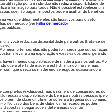
sua utilização por um indivíduo não reduz a disponibilidade de
biliza a iluminação para todos. Não é possível estabelecer um
pessoas que não pagam impostos podem usufruir do benefício
ma vez que dificilmente eles são lucrativos para o setor
alhas de mercado (ver
Falha de mercado
).
ças públicas.
uns você reduz sua disponibilidade para outros (trata-se de
usivo).
s. Ao mesmo tempo, elas não poderão impedir que outros façam
costuma levar a uma exploração excessiva dos bens, gerando
a, haverá menos disponibilidade de madeira para os outros. Ao
o que a oferta de madeira está diminuindo, mais e mais
er com que o recurso madeireiro se esgote, ocasionando a
deve comprá-los (exclusivos), mas o número de consumidores do
 não reduza a disponibilidade do bem para outras pessoas (pelo
 o bem de clube dificilmente sofrerá a tragédia dos comuns,
i-lo. No caso dos bens de clube, os fornecedores podem
s dispostas a pagar aquela determinada quantia.
o e parques privados.