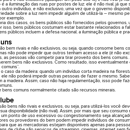
é a iluminação das ruas por postes de luz: ele é não rival, já que 
 outro indivíduo, e não exclusivo, uma vez que o governo disponi
priedade sobre a luz nem impedir alguém de utilizá-la – mesmo 
 por exemplo.
ria dos casos, os bens públicos são fornecidos pelos governos, u
or isso, bens públicos costumam estar bastante relacionados a f
s públicos incluem a defesa nacional, a iluminação pública e pra
muns
o bem rivais e não exclusivos, ou seja, quando consome bens com
 mas não pode impedir que outros tenham acesso a ele (é não excl
is, as pessoas vão competir para tirar proveito dos bens comun
erem bens não exclusivos. Como resultado, isso eventualmente 
s comuns”.
 o caso da madeira: quando um indivíduo corta madeira na florest
le não poderá impedir outras pessoas de fazer o mesmo. Sabend
 a madeira. Assim, caso não haja regulamentação, isso pode faz
omuns.
 bens comuns normalmente citado são recursos minerais.
clube
ão bens não rivais e exclusivos, ou seja, para utilizá-los você 
sua disponibilidade (não rival). Assim, por mais que seu consumo
um ponto de uso excessivo ou congestionamento seja alcançado),
ores ou provedores do bem podem impedir indivíduos de consum
para que as mercadorias estejam disponíveis apenas para pessoa
ens de clube são serviços de streaming, cinemas, internet sem fi