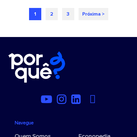
1
2
3
Próxima >
Navegue
Quem Somos
Econopedia