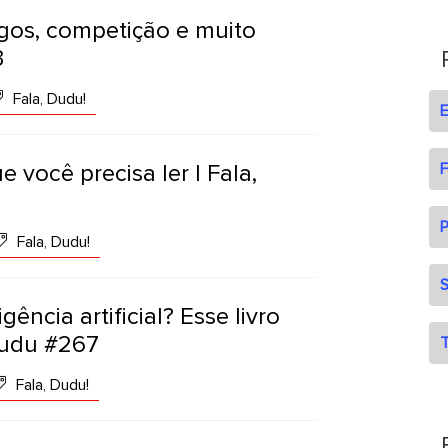
jogos, competição e muito
3
Fala, Dudu!
e você precisa ler | Fala,
F
P
Fala, Dudu!
S
gência artificial? Esse livro
 Dudu #267
T
Fala, Dudu!