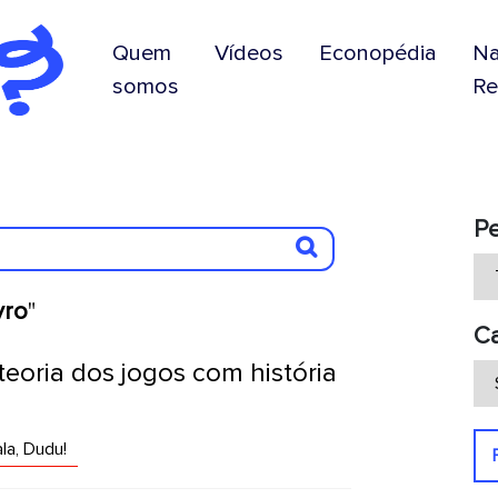
Quem
Vídeos
Econopédia
N
somos
Re
P
ivro
"
Ca
 teoria dos jogos com história
la, Dudu!