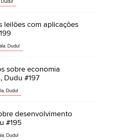
 Dudu!
s leilões com aplicações
#199
la, Dudu!
ros sobre economia
a, Dudu #197
la, Dudu!
sobre desenvolvimento
du #195
la, Dudu!