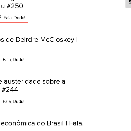
S
udu #250
Fala, Dudu!
os de Deirdre McCloskey |
Fala, Dudu!
de austeridade sobre a
u #244
Fala, Dudu!
a econômica do Brasil | Fala,