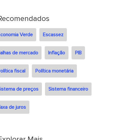
Recomendados
Economia Verde
Escassez
alhas de mercado
Inflação
PIB
olítica fiscal
Política monetária
istema de preços
Sistema financeiro
axa de juros
Explorar Mais