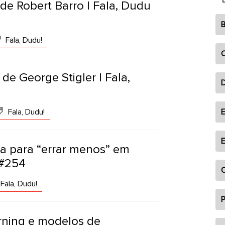
de Robert Barro | Fala, Dudu
B
Fala, Dudu!
C
” de George Stigler | Fala,
Fala, Dudu!
E
E
ca para “errar menos” em
 #254
O
Fala, Dudu!
P
rning e modelos de