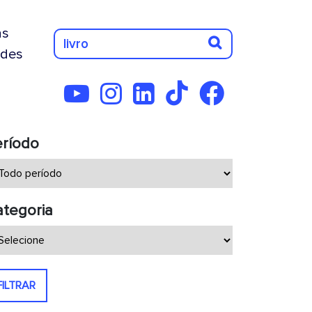
as
des
eríodo
tegoria
FILTRAR