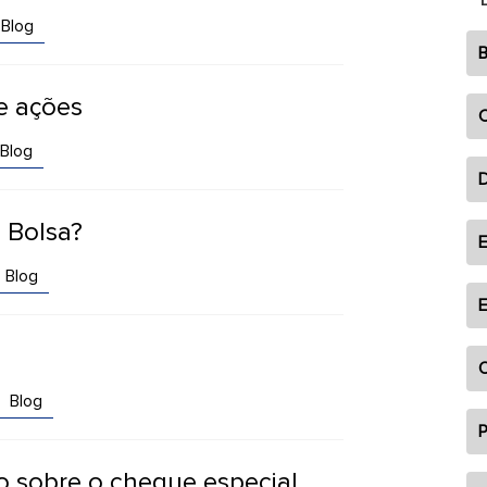
Blog
B
e ações
C
Blog
 Bolsa?
E
Blog
E
O
Blog
P
o sobre o cheque especial