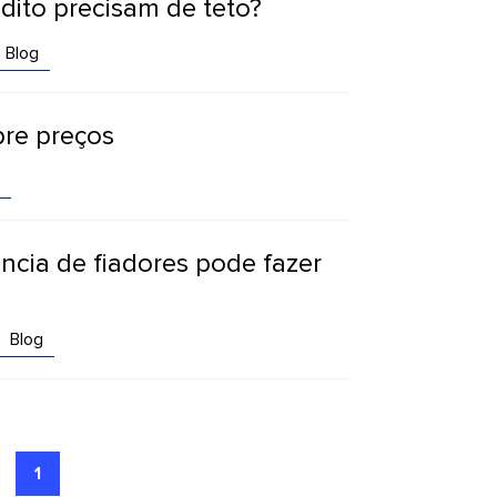
dito precisam de teto?
Blog
bre preços
ência de fiadores pode fazer
Blog
1