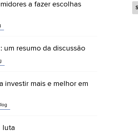
midores a fazer escolhas
S
g
a: um resumo da discussão
g
sa investir mais e melhor em
log
 luta