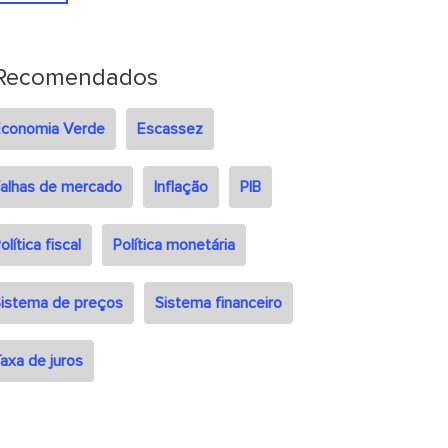
Recomendados
Economia Verde
Escassez
alhas de mercado
Inflação
PIB
olítica fiscal
Política monetária
istema de preços
Sistema financeiro
axa de juros