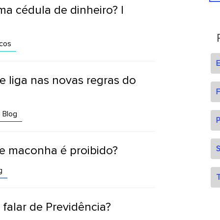
a cédula de dinheiro? |
cos
 liga nas novas regras do
F
Blog
P
de maconha é proibido?
S
g
T
alar de Previdência?