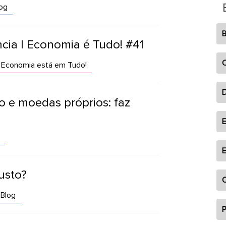
og
B
cia | Economia é Tudo! #41
C
Economia está em Tudo!
o e moedas próprios: faz
E
E
usto?
O
Blog
P