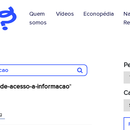
Quem
Vídeos
Econopédia
N
somos
Re
P
i-de-acesso-a-informacao
"
Ca
g