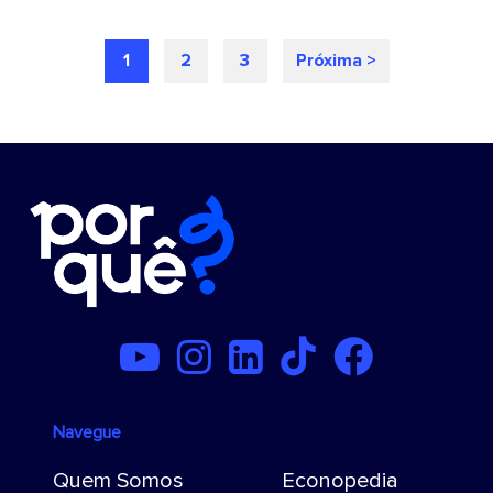
1
2
3
Próxima >
Navegue
Quem Somos
Econopedia