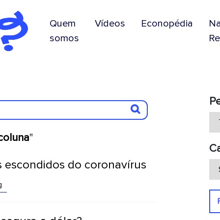
Quem
Vídeos
Econopédia
N
somos
Re
P
coluna
"
Ca
s escondidos do coronavírus
g