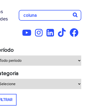
as
des
eríodo
tegoria
FILTRAR