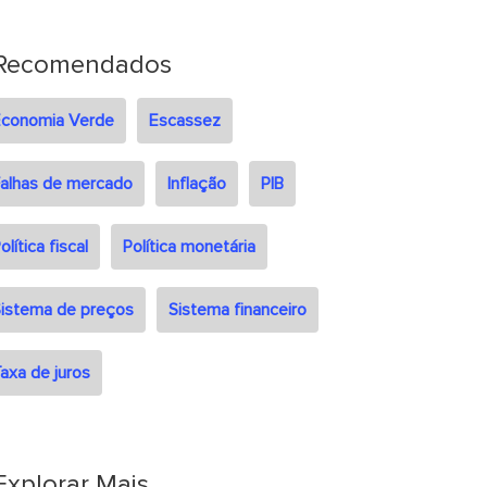
Recomendados
Economia Verde
Escassez
alhas de mercado
Inflação
PIB
olítica fiscal
Política monetária
istema de preços
Sistema financeiro
axa de juros
Explorar Mais