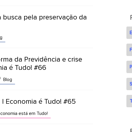
 busca pela preservação da
g
F
rma da Previdência e crise
ia é Tudo! #66
P
Blog
S
? | Economia é Tudo! #65
T
conomia está em Tudo!