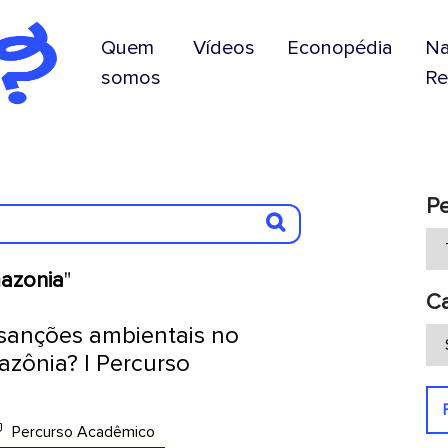
Quem
Vídeos
Econopédia
N
somos
Re
P
azonia
"
Ca
 sanções ambientais no
ônia? | Percurso
Percurso Acadêmico