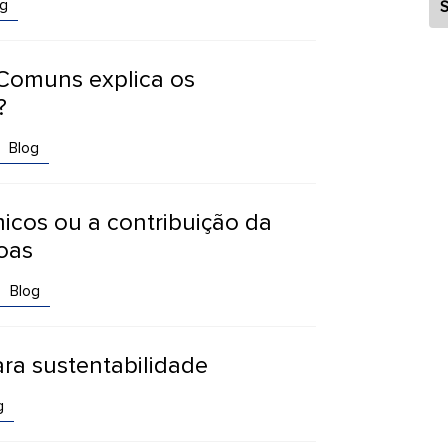
g
S
Comuns explica os
?
Blog
micos ou a contribuição da
oas
Blog
ra sustentabilidade
g