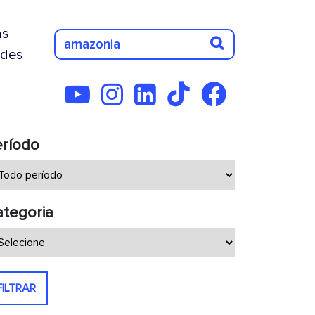
as
des
eríodo
tegoria
FILTRAR