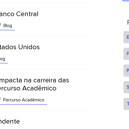
anco Central
Blog
stados Unidos
F
log
P
mpacta na carreira das
Percurso Acadêmico
S
Percurso Acadêmico
T
ndente