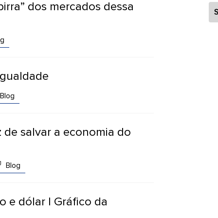
birra” dos mercados dessa
S
og
igualdade
Blog
z de salvar a economia do
Blog
o e dólar | Gráfico da