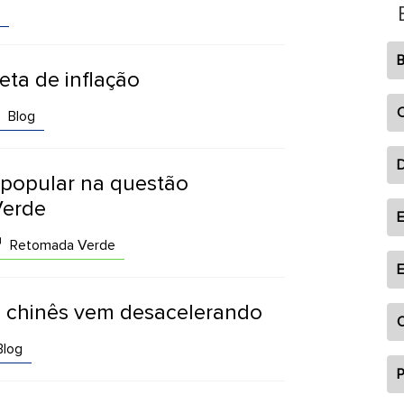
B
eta de inflação
C
Blog
o popular na questão
Verde
E
Retomada Verde
E
o chinês vem desacelerando
O
log
P