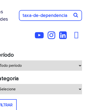
as
des
eríodo
tegoria
FILTRAR