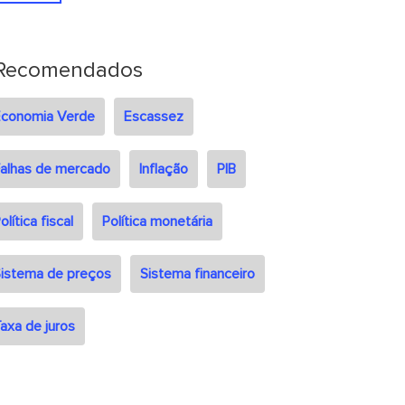
Recomendados
Economia Verde
Escassez
alhas de mercado
Inflação
PIB
olítica fiscal
Política monetária
istema de preços
Sistema financeiro
axa de juros