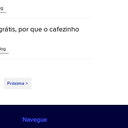
og
rátis, por que o cafezinho
log
Próxima >
Navegue