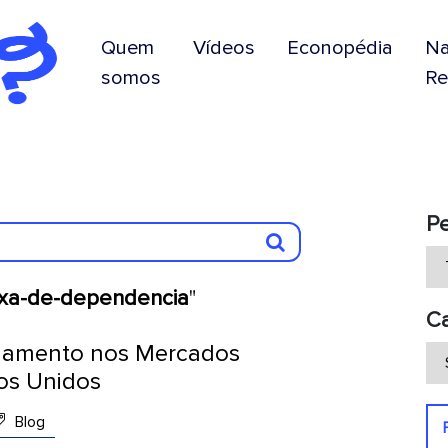
Quem
Vídeos
Econopédia
N
somos
Re
P
xa-de-dependencia
"
Ca
lamento nos Mercados
os Unidos
Blog