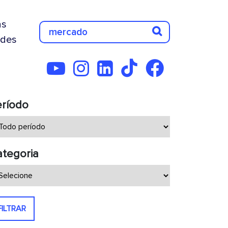
as
des
eríodo
tegoria
FILTRAR