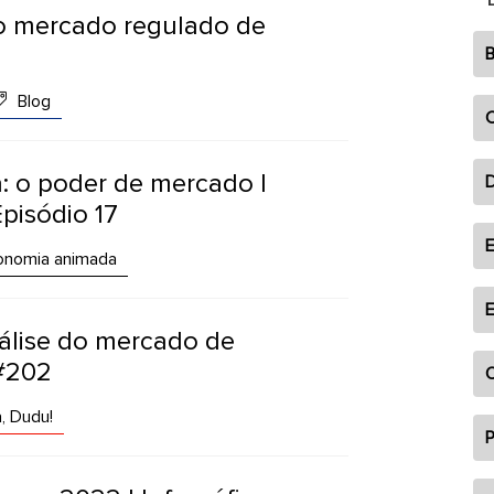
o mercado regulado de
B
Blog
C
: o poder de mercado |
Episódio 17
E
nomia animada
E
nálise do mercado de
 #202
O
, Dudu!
P