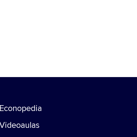
Econopedia
Videoaulas