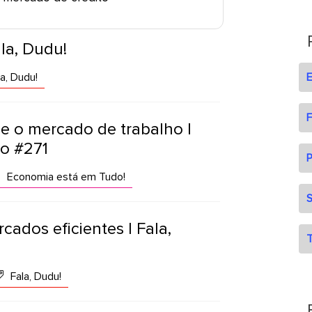
la, Dudu!
a, Dudu!
F
al e o mercado de trabalho |
o #271
P
Economia está em Tudo!
S
ados eficientes | Fala,
T
Fala, Dudu!