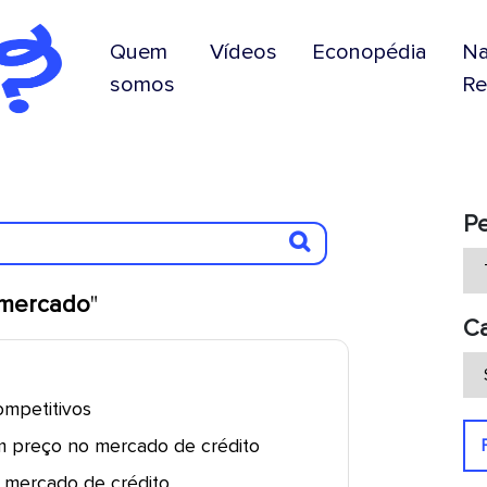
Quem
Vídeos
Econopédia
N
somos
Re
P
mercado
"
Ca
ompetitivos
m preço no mercado de crédito
o mercado de crédito