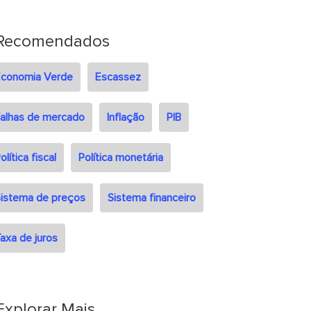
Recomendados
Economia Verde
Escassez
alhas de mercado
Inflação
PIB
olítica fiscal
Política monetária
istema de preços
Sistema financeiro
axa de juros
Explorar Mais