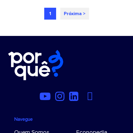
1
Próxima >
Navegue
Quem Somos
Econopedia