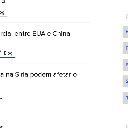
ra
og
cial entre EUA e China
F
Blog
P
 na Síria podem afetar o
S
T
og