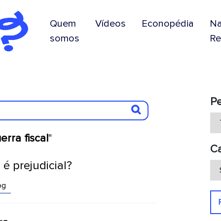
Quem
Vídeos
Econopédia
N
somos
Re
P
erra fiscal
"
Ca
 é prejudicial?
og