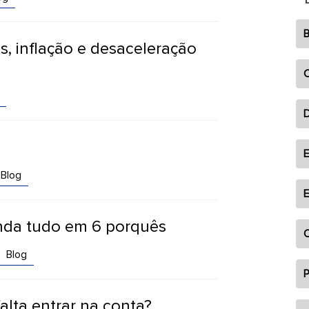
B
, inflação e desaceleração
C
E
Blog
E
enda tudo em 6 porquês
O
Blog
P
alta entrar na conta?