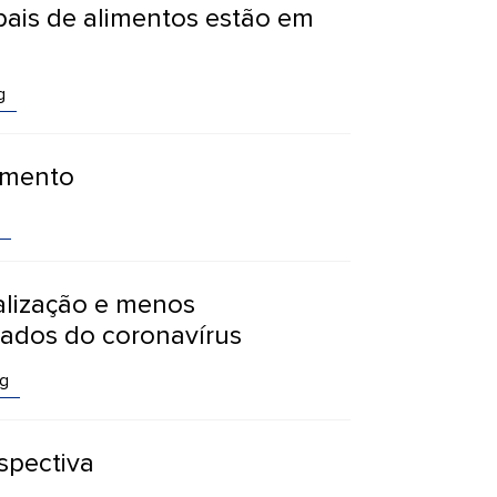
bais de alimentos estão em
g
imento
talização e menos
gados do coronavírus
g
spectiva