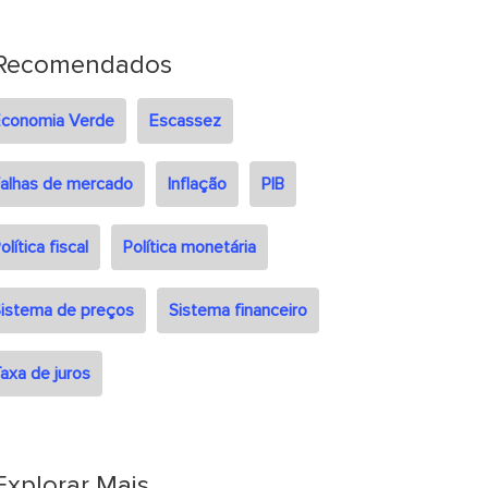
Recomendados
Economia Verde
Escassez
alhas de mercado
Inflação
PIB
olítica fiscal
Política monetária
istema de preços
Sistema financeiro
axa de juros
Explorar Mais