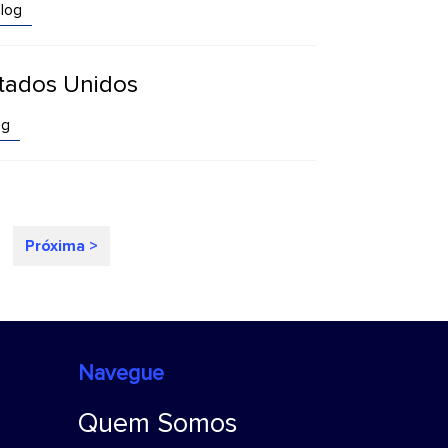
log
stados Unidos
og
Próxima >
Navegue
Quem Somos