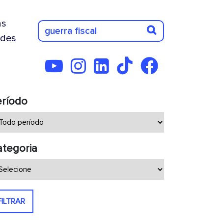
as
des
eríodo
tegoria
FILTRAR