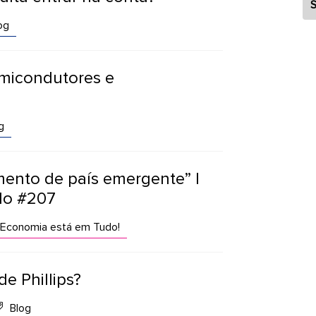
S
og
emicondutores e
g
ento de país emergente” |
do #207
Economia está em Tudo!
de Phillips?
Blog